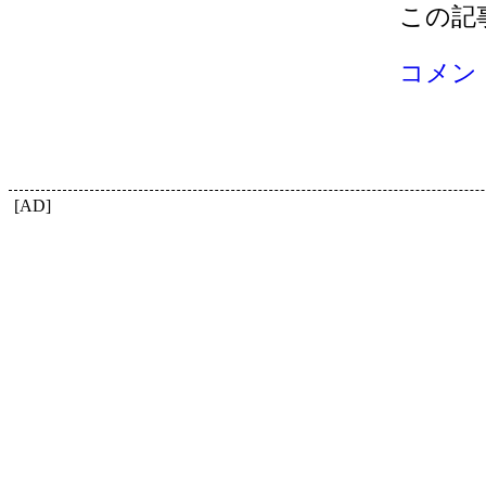
この記
コメン
[AD]